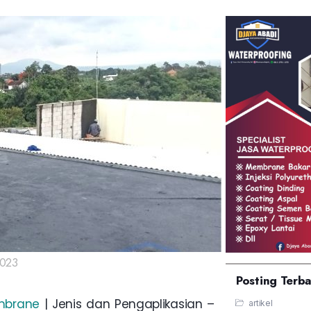
2023
Posting Terb
mbrane
| Jenis dan Pengaplikasian –
artikel