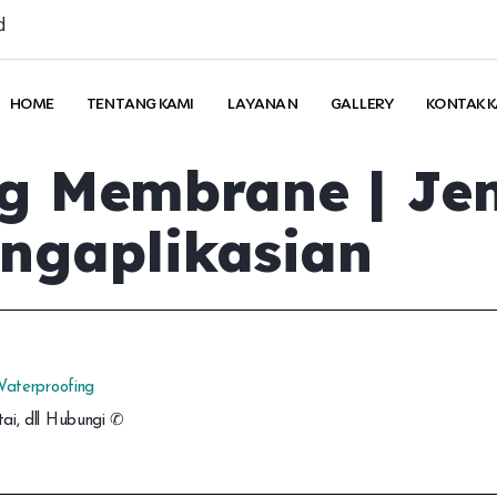
d
HOME
TENTANG KAMI
LAYANAN
GALLERY
KONTAK K
g Membrane | Je
ngaplikasian
aterproofing
tai, dll Hubungi ✆