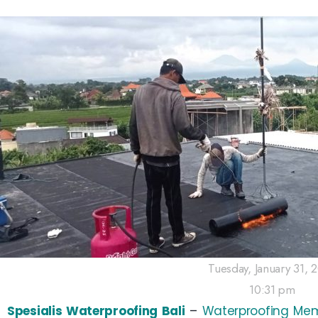
Tuesday, January 31, 
10:31 pm
Spesialis Waterproofing Bali
–
Waterproofing Me