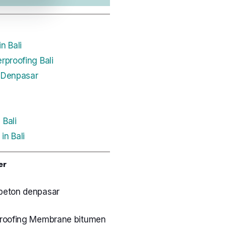
n Bali
rproofing Bali
 Denpasar
 Bali
in Bali
er
 beton denpasar
roofing Membrane bitumen