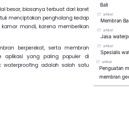
Bali
l besar, biasanya terbuat dari karet
artikel
untuk menciptakan penghalang kedap
Membran Bak
dan kamar mandi, karena memberikan
artikel
Jasa waterpr
artikel
mbran berperekat, serta membran
Spesialis wa
 aplikasi yang paling populer di
artikel
k waterproofing adalah salah satu
Penguatan m
membran geo