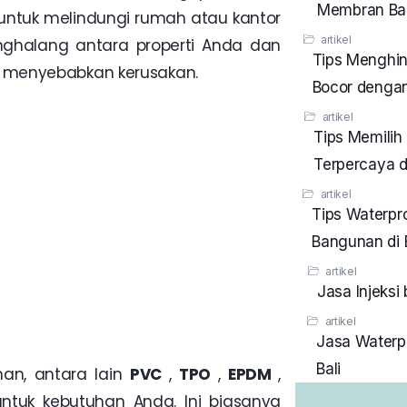
Membran Bak
untuk melindungi rumah atau kantor
artikel
enghalang antara properti Anda dan
Tips Menghin
 menyebabkan kerusakan.
Bocor dengan
artikel
Tips Memilih
Terpercaya di
artikel
Tips Waterpr
Bangunan di 
artikel
Jasa Injeksi
artikel
Jasa Waterp
Bali
an, antara lain
PVC
,
TPO
,
EPDM
,
untuk kebutuhan Anda. Ini biasanya